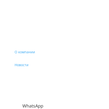
О компании
Новости
Офис в Австрии

Mallnitz 40 9822 Mallnitz, Austria
Private Entrepreneur Mrs.Marina Kulikova
WhatsApp