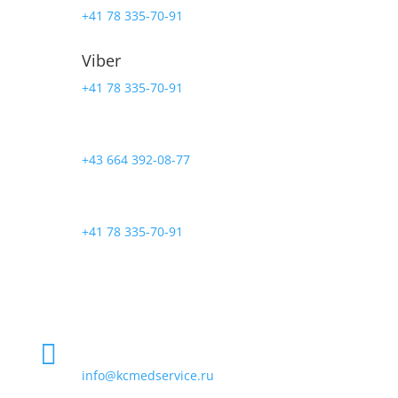
+41 78 335-70-91
Viber
+41 78 335-70-91
Телефон в Австрии
+43 664 392-08-77
Телефон в Швейцарии
+41 78 335-70-91
Skype

kcmedservice
email

info@kcmedservice.ru